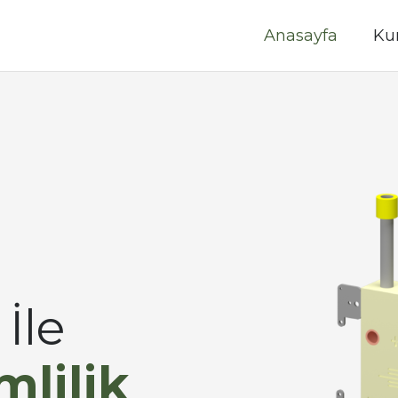
Anasayfa
Ku
İle
mlilik